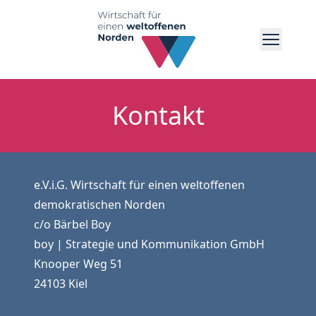
Menü um
Kontakt
MATERIALIEN
Menü umschalten
INFORMATIONSSAMMLUNG
AKTUELLES
Menü umschalten
DEMOKRATIE-BOX
PRESSE
e.V.i.G. Wirtschaft für einen weltoffenen
VEREIN
Menü umschalten
demokratischen Norden
VERANSTALTUNGEN
VORSTAND
DOWNLOADS
c/o Bärbel Boy
VEREINSSATZUNG
boy | Strategie und Kommunikation GmbH
KONTAKT
MITGLIED WERDEN
Knooper Weg 51
24103 Kiel