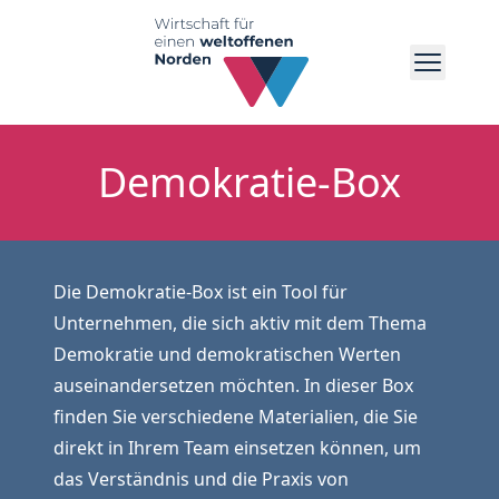
Menü um
Demokratie-Box
MATERIALIEN
Menü umschalten
INFORMATIONSSAMMLUNG
AKTUELLES
Menü umschalten
DEMOKRATIE-BOX
PRESSE
Die Demokratie-Box ist ein Tool für
VEREIN
Menü umschalten
Unternehmen, die sich aktiv mit dem Thema
VERANSTALTUNGEN
VORSTAND
DOWNLOADS
Demokratie und demokratischen Werten
VEREINSSATZUNG
auseinandersetzen möchten. In dieser Box
KONTAKT
MITGLIED WERDEN
finden Sie verschiedene Materialien, die Sie
direkt in Ihrem Team einsetzen können, um
das Verständnis und die Praxis von